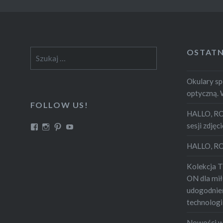
OSTATN
Szukaj:
Okulary s
optyczną. 
FOLLOW US!
HALLO, RO
sesji zdję
Zobacz
Zobacz
Zobacz
Zobacz
profil
profil
profil
profil
SolanoEyewear
solanoeyewear_official
solano_eyewear
UCZVfSKWPNmCM1WLuJhlZb9Q
HALLO, 
na
na
na
na
Facebook
Instagram
Pinterest
YouTube
Kolekcja T
ON dla mi
udogodnień
technologi
Nowości w 