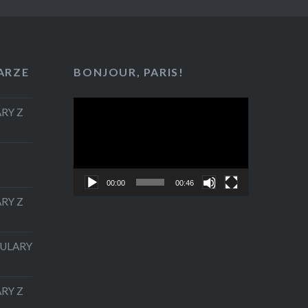
ARZE
BONJOUR, PARIS!
Odtwarzacz
RY Z
video
00:00
00:46
RY Z
KULARY
RY Z