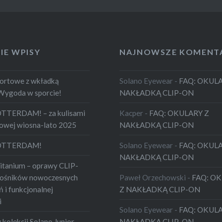
IE WPISY
NAJNOWSZE KOMENT
portowe z wkładką
Solano Eyewear
-
FAQ: OKULA
Wygoda w sporcie!
NAKŁADKĄ CLIP-ON
TTERDAM! – za kulisami
Kacper
-
FAQ: OKULARY Z
ciowej wiosna-lato 2025
NAKŁADKĄ CLIP-ON
ROTTERDAM!
Solano Eyewear
-
FAQ: OKULA
NAKŁADKĄ CLIP-ON
itanium – oprawy CLIP-
łośników nowoczesnych
Paweł Orzechowski
-
FAQ: O
 i funkcjonalnej
Z NAKŁADKĄ CLIP-ON
i
Solano Eyewear
-
FAQ: OKULA
kolekcji Solano Junior –
NAKŁADKĄ CLIP-ON